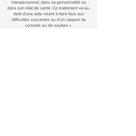
interpersonnel, dans sa personnalité ou
dans son état de santé. Ce traitement va au-
delà d’une aide visant à faire face aux
difficultés courantes ou d’un rapport de
conseils ou de soutien ».
Les moyens utilisés en psychothérapie
peuvent varier selon l’approche de la
psychologue, mais ils reposent tous sur des
modèles théoriques scientifiquement
reconnus.
Coordonnées
148 Avenue de la Cathédrale bureau 5,
Rimouski, QC, Canada