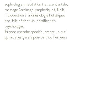
sophrologie, méditation transcendantale,
massage (drainage lymphatique), Reiki,
introduction à la kinésiologie holistique,
etc. Elle détient un certificat en
psychologie.
France cherche spécifiquement un outil
qui aide les gens à pouvoir modifier leurs
pensées et comportements, à aller puiser
dans leurs propres ressources, à reprendre
le pouvoir de leur vie afin d’atteindre leur
plein potentiel et un mieux-être.
L’hypnose a alors croisé sa route et fut
une véritable révélation pour elle. Dans
une écoute respectueuse et bienveillante,
France vous guide et accompagne grâce
aux techniques de l’hypnose vers les
ressources inexplorées de votre esprit afin
d’atteindre des objectifs et un mieux-
être. Elle poursuit une formation avec la